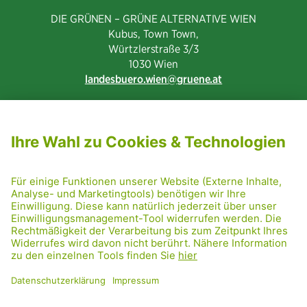
DIE GRÜNEN – GRÜNE ALTERNATIVE WIEN
Kubus, Town Town,
Würtzlerstraße 3/3​
1030 Wien
landesbuero.wien
gruene.at
NEWSLETTER ABONNIEREN
MITGLIED WERDEN
CODE OF CONDUCT
PRESSE
GRÜNE RADRETTUNG
FRIDAY NIGHTSKATING
NETIQUETTE
DATENSCHUTZ
IMPRESSUM