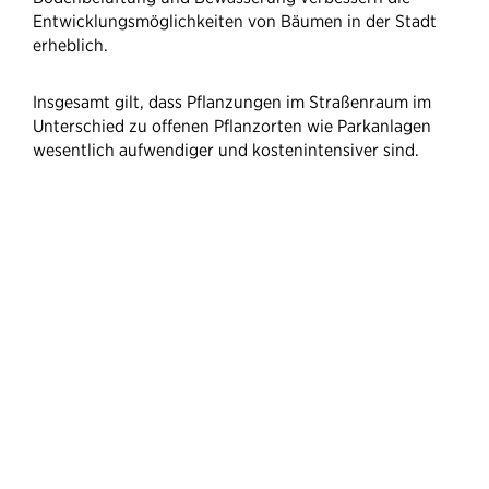
Entwicklungsmöglichkeiten von Bäumen in der Stadt
erheblich.
Insgesamt gilt, dass Pflanzungen im Straßenraum im
Unterschied zu offenen Pflanzorten wie Parkanlagen
wesentlich aufwendiger und kostenintensiver sind.
Damit Klimaanpassungsmaßnahmen nicht
reine Absichtserklärung bleiben, müssen wir
das Geld dafür in die Hand nehmen und
geeignete Maßnahmen Schritt für Schritt
umsetzen.