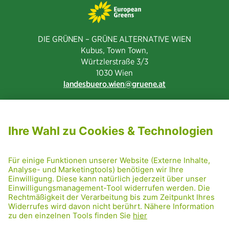
DIE GRÜNEN – GRÜNE ALTERNATIVE WIEN
Kubus, Town Town,
Würtzlerstraße 3/3​
1030 Wien
landesbuero.wien
gruene.at
NEWSLETTER ABONNIEREN
MITGLIED WERDEN
CODE OF CONDUCT
PRESSE
GRÜNE RADRETTUNG
FRIDAY NIGHTSKATING
NETIQUETTE