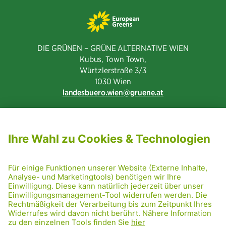
DIE GRÜNEN – GRÜNE ALTERNATIVE WIEN
Kubus, Town Town,
Würtzlerstraße 3/3​
1030 Wien
landesbuero.wien
gruene.at
NEWSLETTER ABONNIEREN
MITGLIED WERDEN
CODE OF CONDUCT
PRESSE
GRÜNE RADRETTUNG
FRIDAY NIGHTSKATING
NETIQUETTE